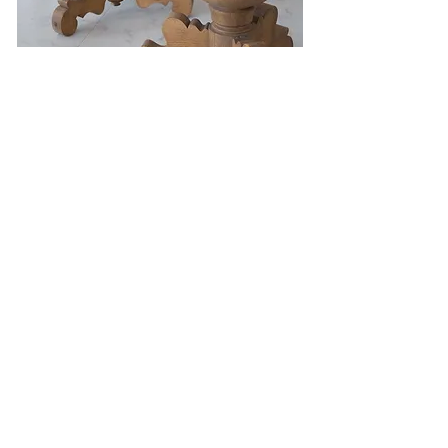
INFO
DESCRIPTION
アンティークのピアノスツールをリデザインした物。
１７世紀のデザインの特徴ある箇所は誇張させ、他の
装飾は差し引いた形にまとめた。塗装はグレーでグレ
ーズした後にオイルとワックスで仕上げており風合い
と艶が出ている。木で削り出した太いネジで座面と本
体が繋がっている。
SOLID WOOD
:
WALNUT
OIL, WAX
SIZE
300W × 300D × 460H