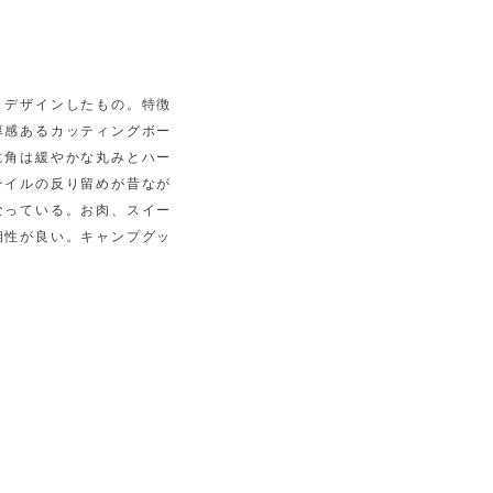
リデザインしたもの。特徴
厚感あるカッティングボー
に角は緩やかな丸みとハー
テイルの反り留めが昔なが
なっている。お肉、スイー
相性が良い。キャンプグッ