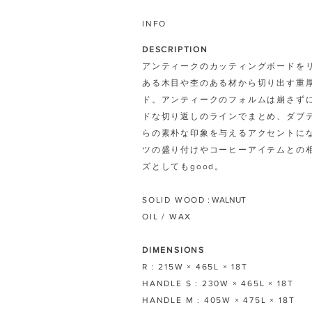
INFO
DESCRIPTION
アンティークのカッティングボードを
ある木目や杢のある材から切り出す重
ド。アンティークのフォルムは崩さず
ドな切り返しのラインでまとめ、ダブ
らの素朴な印象を与えるアクセントに
ツの盛り付けやコーヒーアイテムとの
ズとしてもgood。
SOLID WOOD
: WALNUT
OIL / WAX
DIMENSIONS
R : 215W × 465L
× 18T
HANDLE S : 230W × 465L × 18T
HANDLE M : 405
W × 475
L × 18
T