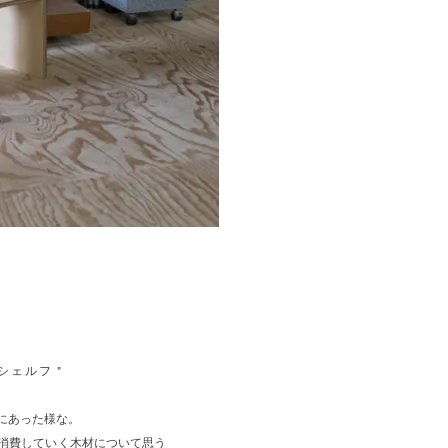
」
シェルフ "
にあった様な。
消費していく木材について思う